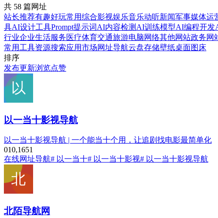
共 58 篇网址
站长推荐
有趣好玩
常用综合
影视娱乐
音乐动听
新闻军事
媒体运
具
AI设计工具
Prompt提示词
AI内容检测
AI训练模型
AI编程开发
行业企业
生活服务
医疗体育
交通旅游
电脑网络
其他网站
政务网
常用工具
资源搜索
应用市场
网址导航
云盘存储
壁纸桌面
图床
排序
发布
更新
浏览
点赞
以一当十影视导航
以一当十影视导航 | 一个能当十个用，让追剧找电影最简单化
0
10,165
1
在线
网址导航
# 以一当十
# 以一当十影视
# 以一当十影视导航
北陌导航网