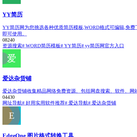
YY简历
YY简历网为您挑选各种优质简历模板,WORD格式可编辑,免
即可使用。
0
824
0
资源搜索
# WORD简历模板
# YY简历
# yy简历网官方入口
爱达杂货铺
爱达杂货铺收集精品网络免费资源、包括网盘搜索、软件、网
0
443
0
网址导航
# 好用实用软件推荐
# 爱达导航
# 爱达杂货铺
EdgeOne 图片格式转换工具