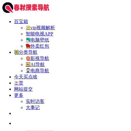
百宝箱
vip视频解析
智能电视APP
电脑壁纸
外卖红包
分类导航
影视导航
AI导航
电商导航
今天买点啥
赏
网站提交
更多
实时访客
大事记