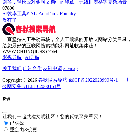
别等，轻松应对金融文档中的印章、无线框表格等复杂场景
0
780
0
AI效率工具
# AI
# AutoDoc
# Foundry
没有了
一直坚持人工手动审核，全人工编辑的开放式网站分类目录，
给您最好的互联网搜索功能和网址收集体验！
WWW.CHUNQIUSS.COM
影视导航
|
AI导航
关于我们
广告合作
友链申请
sitemap
Copyright © 2026
春秋搜索导航
蜀ICP备2022023999号-1
川
公网安备 51138102000153号
反馈
让我们一起共建文明社区！您的反馈至关重要！
已失效
重定向&变更