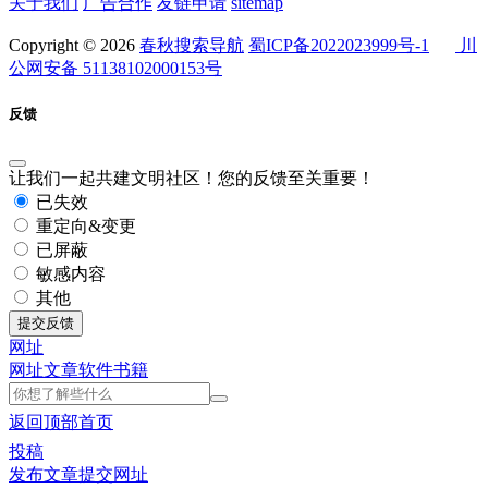
关于我们
广告合作
友链申请
sitemap
Copyright © 2026
春秋搜索导航
蜀ICP备2022023999号-1
川
公网安备 51138102000153号
反馈
让我们一起共建文明社区！您的反馈至关重要！
已失效
重定向&变更
已屏蔽
敏感内容
其他
提交反馈
网址
网址
文章
软件
书籍
返回顶部
首页
投稿
发布文章
提交网址