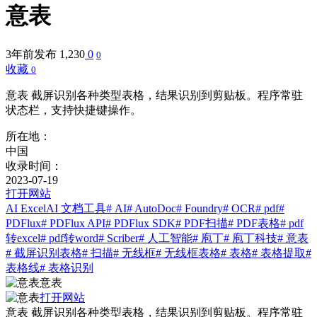
意表
3年前发布
1,230
0
0
收藏
0
意表 截屏识别各种类型表格，结果识别到剪贴板。程序常驻
状态栏，支持快捷键操作。
所在地：
中国
收录时间：
2023-07-19
打开网站
AI Excel
AI 文档工具
# AI
# AutoDoc
# Foundry
# OCR
# pdf
#
PDFlux
# PDFlux API
# PDFlux SDK
# PDF扫描
# PDF表格
# pdf
转excel
# pdf转word
# Scriber
# 人工智能
# 庖丁
# 庖丁科技
# 意表
# 截屏识别表格
# 扫描
# 无线框
# 无线框表格
# 表格
# 表格提取
#
表格线
# 表格识别
意表
打开网站
意表 截屏识别各种类型表格，结果识别到剪贴板。程序常驻