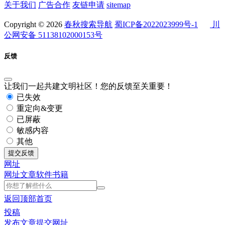
关于我们
广告合作
友链申请
sitemap
Copyright © 2026
春秋搜索导航
蜀ICP备2022023999号-1
川
公网安备 51138102000153号
反馈
让我们一起共建文明社区！您的反馈至关重要！
已失效
重定向&变更
已屏蔽
敏感内容
其他
提交反馈
网址
网址
文章
软件
书籍
返回顶部
首页
投稿
发布文章
提交网址