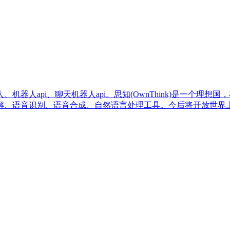
器人api、聊天机器人api。思知(OwnThink)是一个理
解、语音识别、语音合成、自然语言处理工具。今后将开放世界