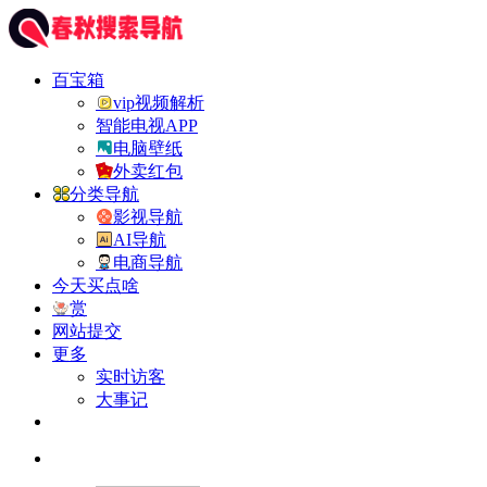
百宝箱
vip视频解析
智能电视APP
电脑壁纸
外卖红包
分类导航
影视导航
AI导航
电商导航
今天买点啥
赏
网站提交
更多
实时访客
大事记